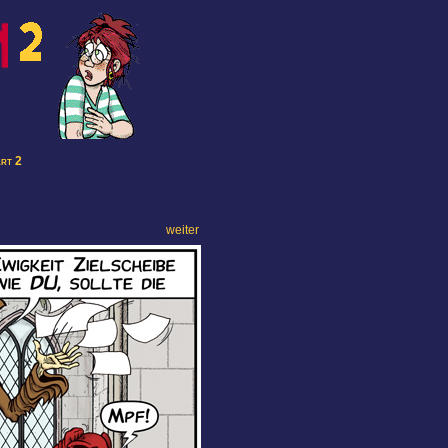
art 2
weiter