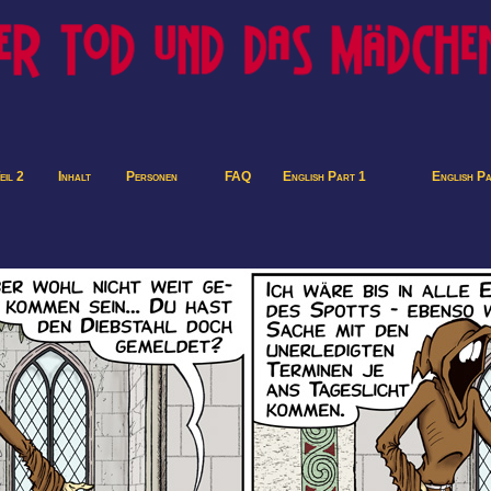
eil 2
Inhalt
Personen
FAQ
English Part 1
English P