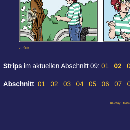
zurück
Strips
im aktuellen Abschnitt 09:
01
02
Abschnitt
01
02
03
04
05
06
07
Bluesky
-
Mast