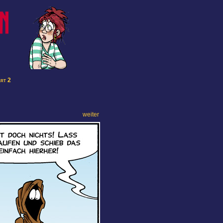
art 2
weiter