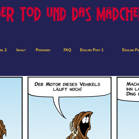
eil 2
Inhalt
Personen
FAQ
English Part 1
English P