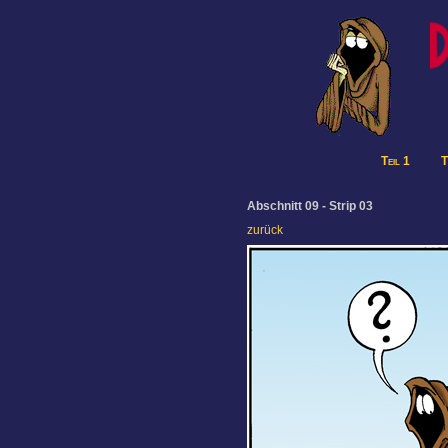
Teil 1
T
Abschnitt 09 - Strip 03
zurück