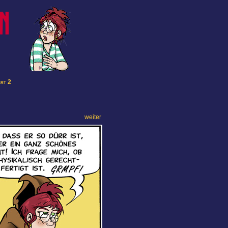
art 2
weiter