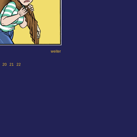
weiter
20
21
22