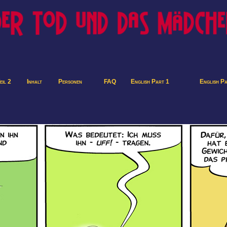
eil 2
Inhalt
Personen
FAQ
English Part 1
English P