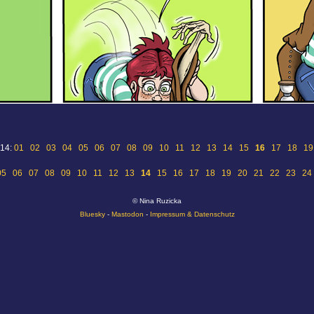
 14:
01
02
03
04
05
06
07
08
09
10
11
12
13
14
15
16
17
18
19
05
06
07
08
09
10
11
12
13
14
15
16
17
18
19
20
21
22
23
24
© Nina Ruzicka
Bluesky
-
Mastodon
-
Impressum & Datenschutz