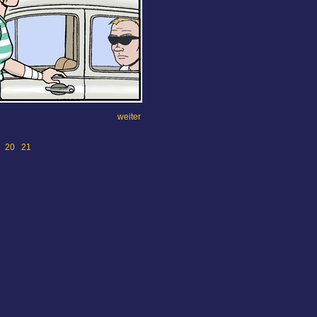
weiter
20
21