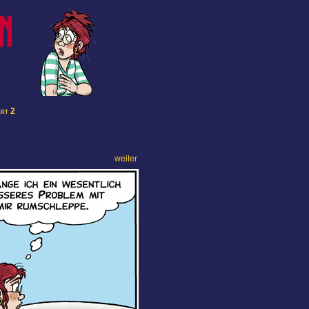
art 2
weiter