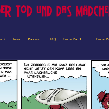
eil 2
Inhalt
Personen
FAQ
English Part 1
English P