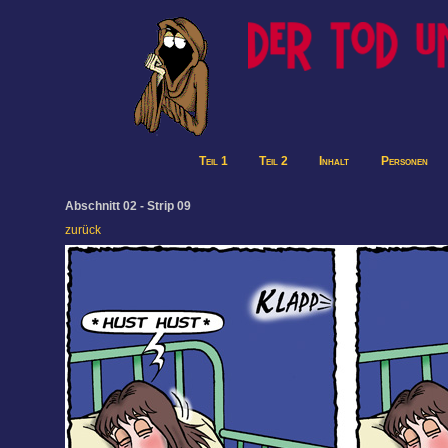
Teil 1
Teil 2
Inhalt
Personen
Abschnitt 02 - Strip 09
zurück