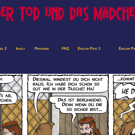
eil 2
Inhalt
Personen
FAQ
English Part 1
English P