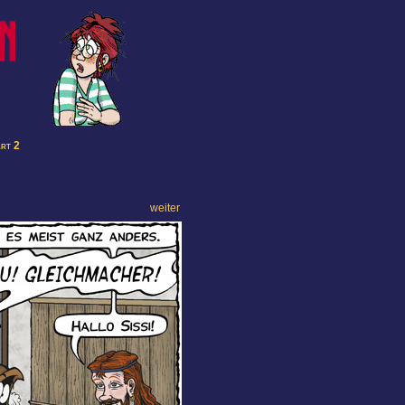
art 2
weiter