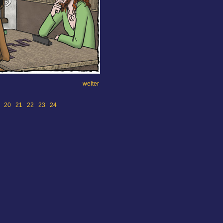
weiter
20
21
22
23
24