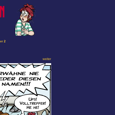
art 2
weiter