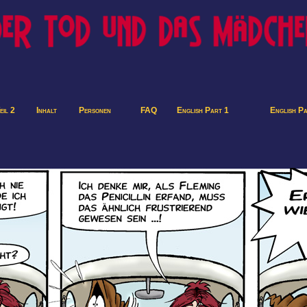
eil 2
Inhalt
Personen
FAQ
English Part 1
English P