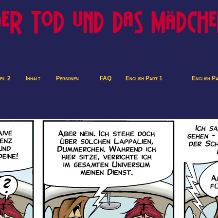
eil 2
Inhalt
Personen
FAQ
English Part 1
English P