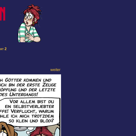
art 2
weiter