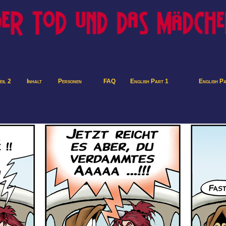
eil 2
Inhalt
Personen
FAQ
English Part 1
English P