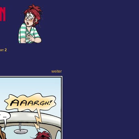
art 2
weiter