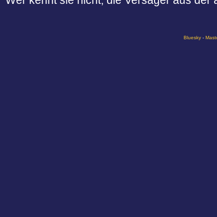
Wer kennt sie nicht, die Versager aus der
Bluesky
-
Mast