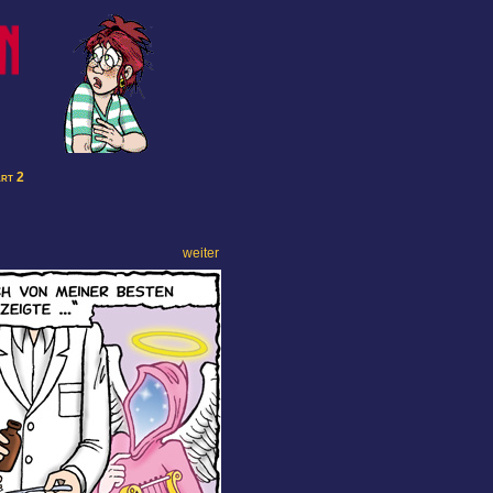
art 2
weiter