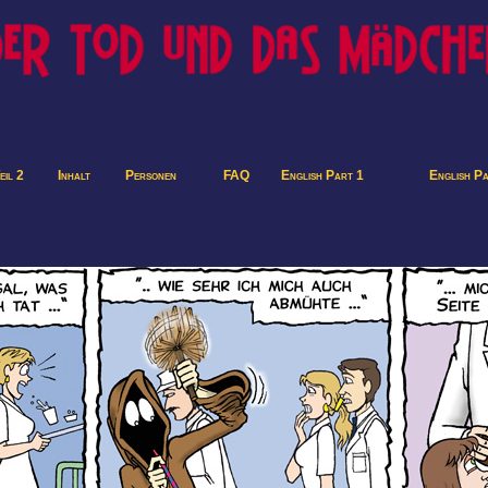
eil 2
Inhalt
Personen
FAQ
English Part 1
English P