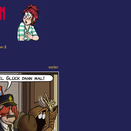
art 2
weiter