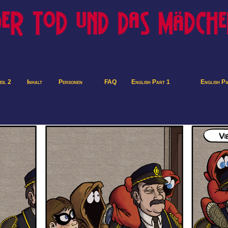
eil 2
Inhalt
Personen
FAQ
English Part 1
English P