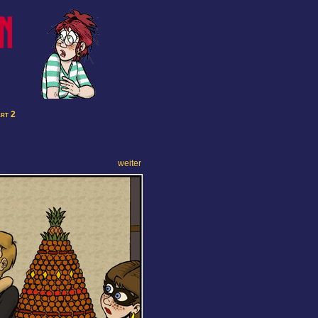
art 2
weiter