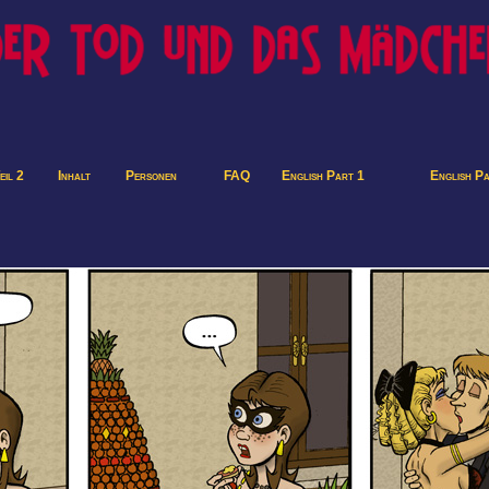
eil 2
Inhalt
Personen
FAQ
English Part 1
English P