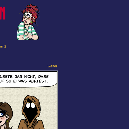
art 2
weiter