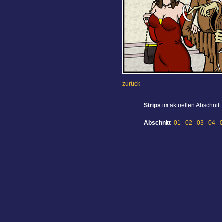
zurück
Strips
im aktuellen Abschnitt
Abschnitt
01
02
03
04