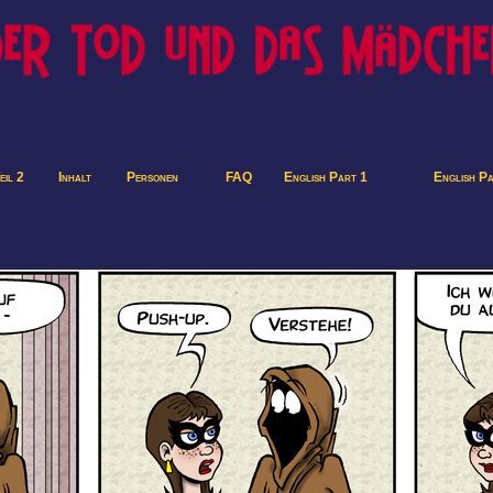
eil 2
Inhalt
Personen
FAQ
English Part 1
English P