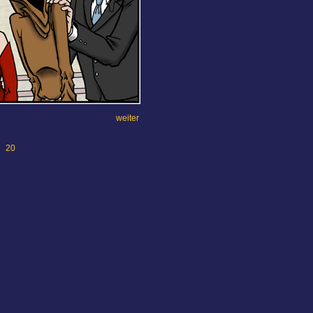
weiter
20