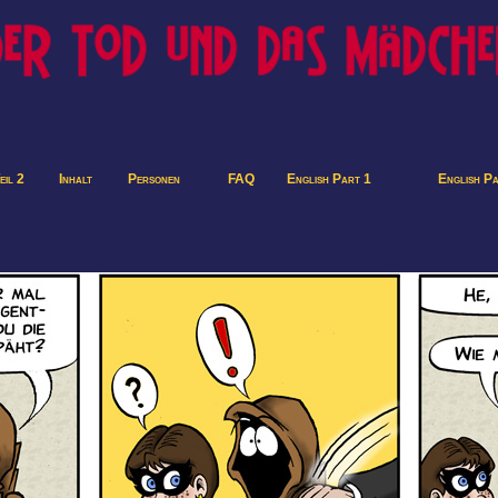
eil 2
Inhalt
Personen
FAQ
English Part 1
English P