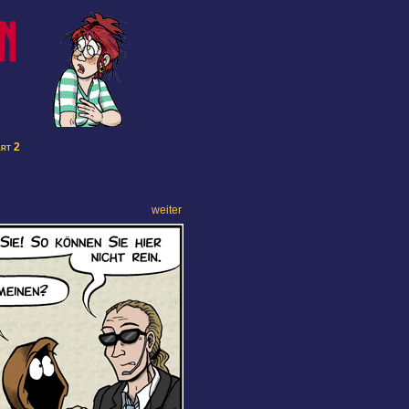
art 2
weiter