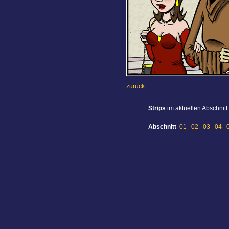
zurück
Strips
im aktuellen Abschnitt
Abschnitt
01
02
03
04