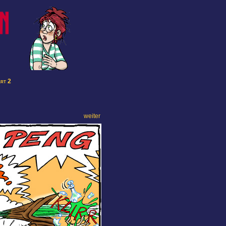
art 2
weiter