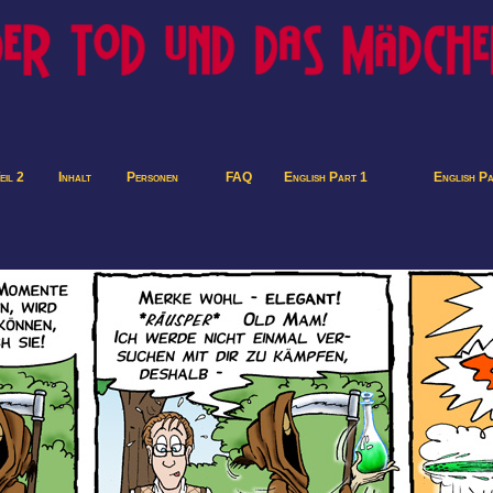
eil 2
Inhalt
Personen
FAQ
English Part 1
English P