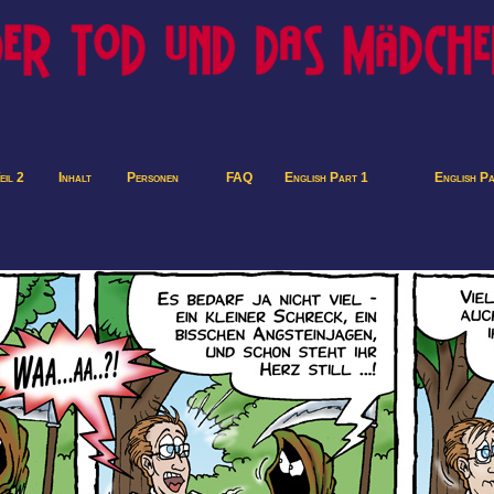
eil 2
Inhalt
Personen
FAQ
English Part 1
English P