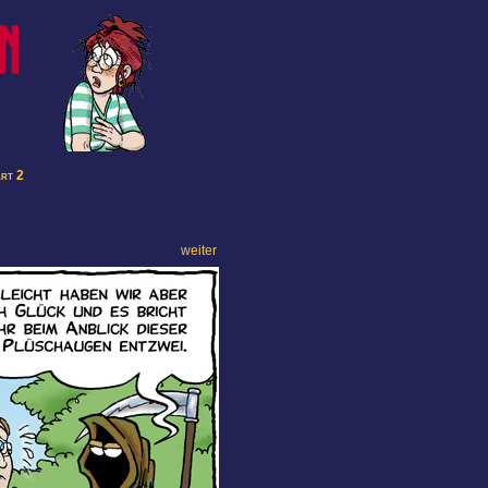
art 2
weiter