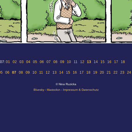
 07:
01
02
03
04
05
06
07
08
09
10
11
12
13
14
15
16
17
18
05
06
07
08
09
10
11
12
13
14
15
16
17
18
19
20
21
22
23
24
© Nina Ruzicka
Bluesky
-
Mastodon
-
Impressum & Datenschutz