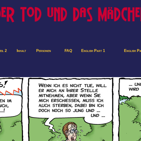
eil 2
Inhalt
Personen
FAQ
English Part 1
English P