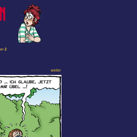
art 2
weiter